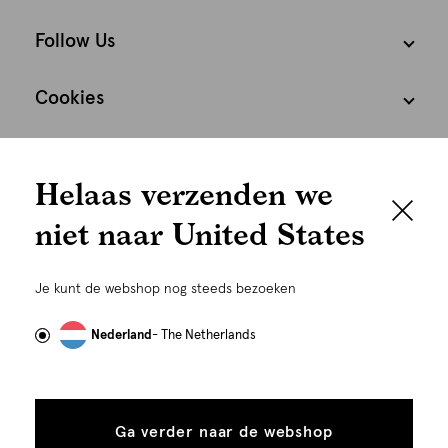
Follow Us
Cookies
We houden het
Nederland
Nederlands
Helaas verzenden we
graag persoonlijk
niet naar United States
Om je de beste gebruikservaring te kunnen bieden,
gebruiken wij cookies en daarmee vergelijkbare
Je kunt de webshop nog steeds bezoeken
technieken zoals link-tracking welke gebruikt worden
om advertenties te personaliseren...
Lees meer
Nederland
- The Netherlands
©
Alle rechten voorbehouden. Shoeby 2026
Alle
Details
cookies
Ga verder naar de webshop
tonen
toestaan