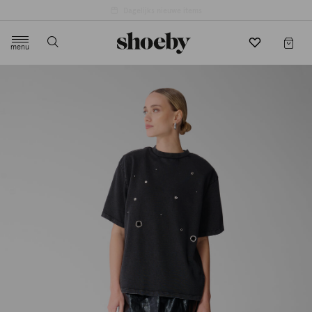
4.5/5 beoordeling door 3807 klanten
menu
label.header.toggle