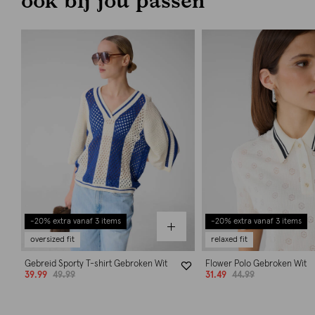
-20% extra vanaf 3 items
-20% extra vanaf 3 items
oversized fit
relaxed fit
Gebreid Sporty T-shirt Gebroken Wit
Flower Polo Gebroken Wit
39.99
49.99
31.49
44.99