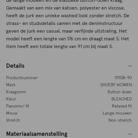
de lange mouwen en de klassieke button-down kraag.
Gemaakt van een mix van katoen, polyester en viscose,
heeft de jurk een unieke washed look zonder stretch. De
strass- en studsdetails samen met de denimstructuur
geven de jurk een casual, maar verfijnde uitstraling. Het
model heeft een lengte van 176 cm en draagt maat S. Het
item heeft een totale lengte van 91 cm bij maat S.
Details
Productnummer
1111138-90
Merk
SHOEBY WOMEN
Kraagvorm
Button down
Kleur
BLEACHED
Pasvorm/ fit
Relaxed fit
Mouw
Lange mouwen
Stretch
Non-stretch
Materiaalsamenstelling