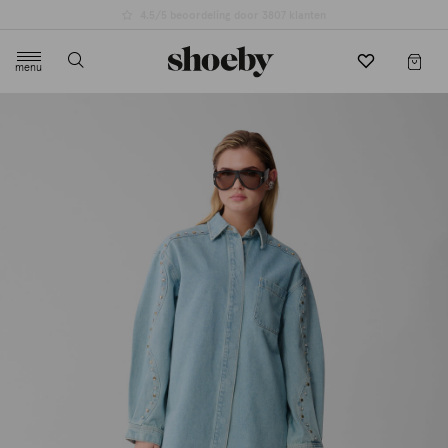
4.5/5 beoordeling door 3807 klanten
menu
label.header.toggle