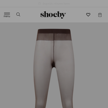
menu
label.header.toggle