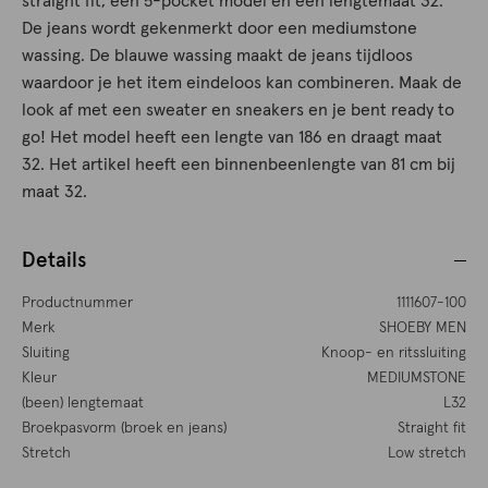
straight fit, een 5-pocket model en een lengtemaat 32.
De jeans wordt gekenmerkt door een mediumstone
wassing. De blauwe wassing maakt de jeans tijdloos
waardoor je het item eindeloos kan combineren. Maak de
look af met een sweater en sneakers en je bent ready to
go! Het model heeft een lengte van 186 en draagt maat
32. Het artikel heeft een binnenbeenlengte van 81 cm bij
maat 32.
Details
Productnummer
1111607-100
Merk
SHOEBY MEN
Sluiting
Knoop- en ritssluiting
Kleur
MEDIUMSTONE
(been) lengtemaat
L32
Broekpasvorm (broek en jeans)
Straight fit
Stretch
Low stretch