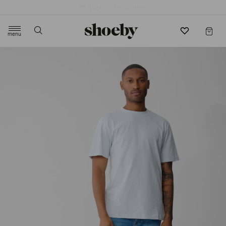
4.5/5 beoordeling door 3807 klanten
menu
label.header.toggle