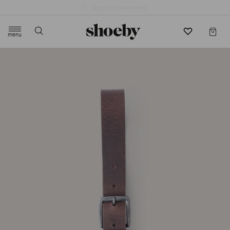
menu
label.header.toggle