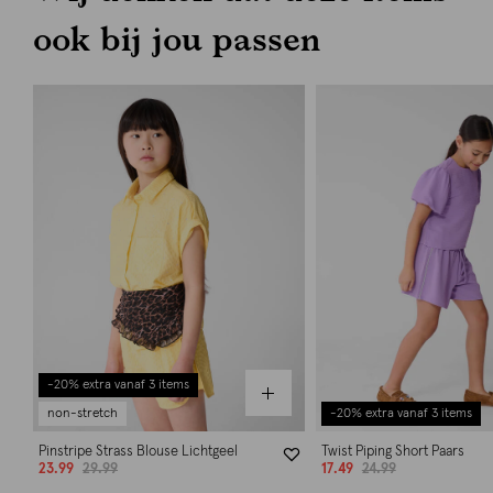
ook bij jou passen
-20% extra vanaf 3 items
non-stretch
-20% extra vanaf 3 items
Pinstripe Strass Blouse Lichtgeel
Twist Piping Short Paars
23.99
29.99
17.49
24.99