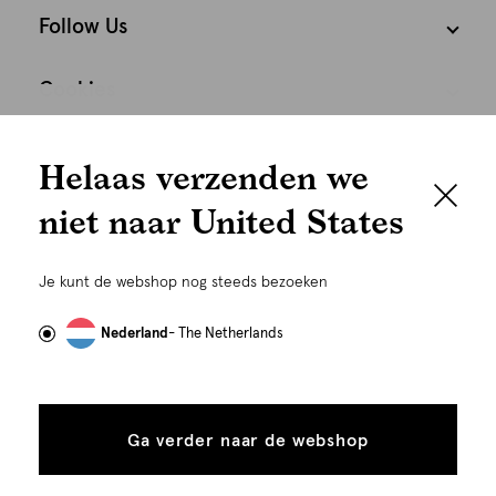
Follow Us
Cookies
We houden het
Nederland
Nederlands
Helaas verzenden we
graag persoonlijk
niet naar United States
Om je de beste gebruikservaring te kunnen bieden,
gebruiken wij cookies en daarmee vergelijkbare
Je kunt de webshop nog steeds bezoeken
technieken zoals link-tracking welke gebruikt worden
om advertenties te personaliseren...
Lees meer
Nederland
- The Netherlands
Alle
Details
©
Alle rechten voorbehouden. Shoeby 2026
cookies
Ga verder naar de webshop
tonen
toestaan
Plaats in winkelmand