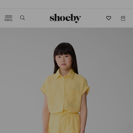
4.5/5 beoordeling door 3807 klanten
menu
label.header.toggle