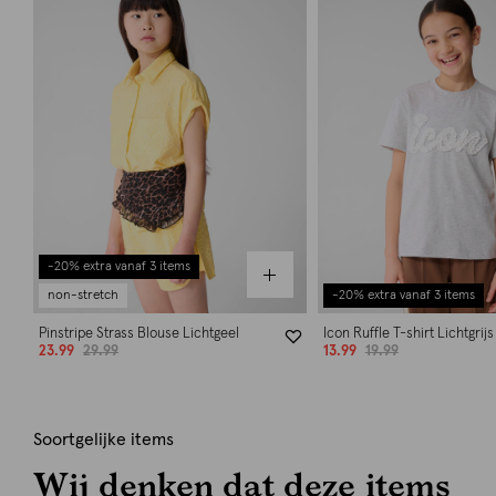
-20% extra vanaf 3 items
non-stretch
-20% extra vanaf 3 items
Pinstripe Strass Blouse Lichtgeel
Icon Ruffle T-shirt Lichtgrijs
23.99
29.99
13.99
19.99
Soortgelijke items
Wij denken dat deze items