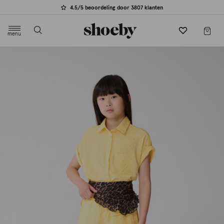
4.5/5 beoordeling door 3807 klanten
menu
label.header.toggle