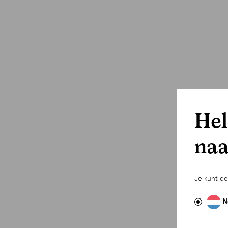
Hel
naa
Je kunt d
N