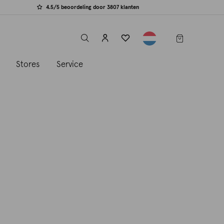
4.5/5 beoordeling door 3807 klanten
label.header.toggle
s
Stores
Service