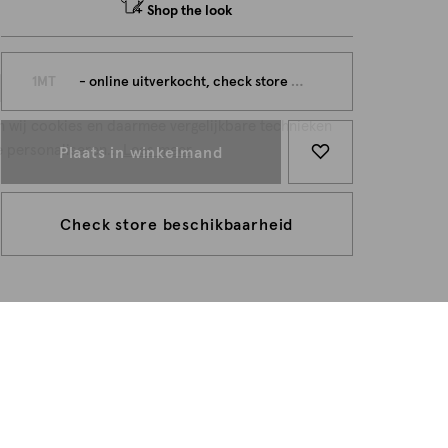
Shop the look
persoonlijk
1MT
- online uitverkocht, check store beschikbaarheid
n wij cookies en daarmee vergelijkbare technieken
e personaliseren...
Lees meer
Plaats in winkelmand
Check store beschikbaarheid