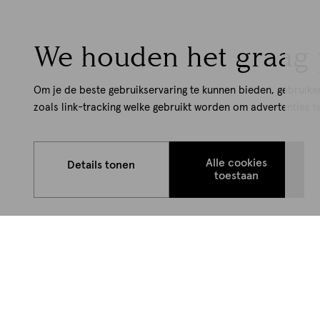
We houden het graag 
Om je de beste gebruikservaring te kunnen bieden, gebruike
zoals link-tracking welke gebruikt worden om advertenties t
Alle cookies
Details tonen
toestaan