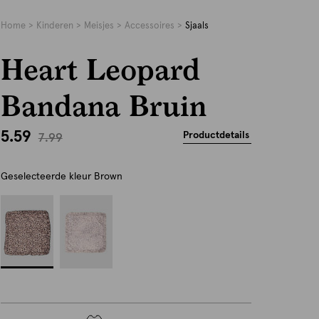
Home
Kinderen
Meisjes
Accessoires
Sjaals
Heart Leopard
Bandana Bruin
5.59
Productdetails
7.99
Geselecteerde kleur
Brown