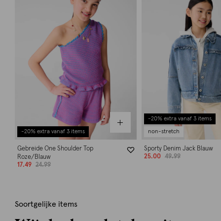
-20% extra vanaf 3 items
-20% extra vanaf 3 items
non-stretch
Gebreide One Shoulder Top
Sporty Denim Jack Blauw
25.00
49.99
Roze/Blauw
17.49
24.99
Soortgelijke items