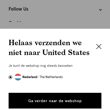
Follow Us
Cookies
We houden het
Nederland
Nederlands
Helaas verzenden we
graag persoonlijk
niet naar United States
Om je de beste gebruikservaring te kunnen bieden,
gebruiken wij cookies en daarmee vergelijkbare
Je kunt de webshop nog steeds bezoeken
technieken zoals link-tracking welke gebruikt worden
om advertenties te personaliseren...
Lees meer
Nederland
- The Netherlands
Alle
Details
©
Alle rechten voorbehouden. Shoeby 2026
cookies
Ga verder naar de webshop
tonen
toestaan
Plaats in winkelmand