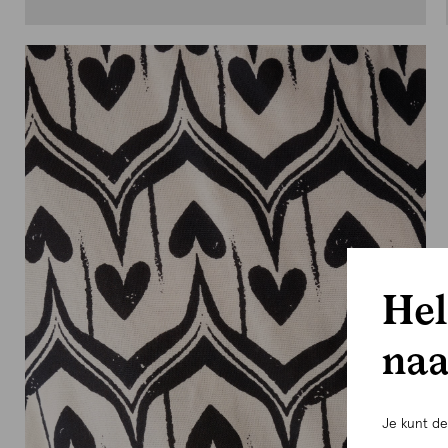
Hel
naa
Je kunt d