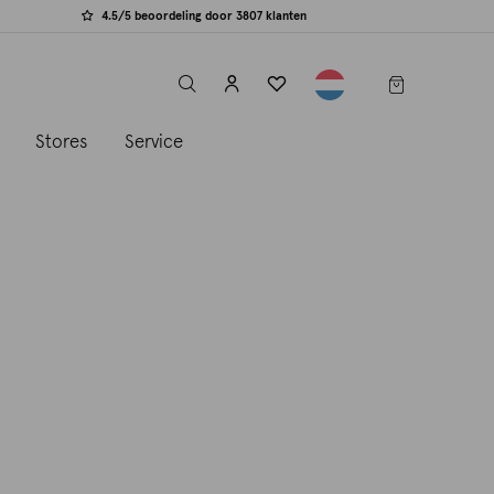
4.5/5 beoordeling door 3807 klanten
label.header.toggle
s
Stores
Service