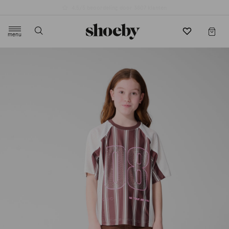
4.5/5 beoordeling door 3807 klanten
menu
label.header.toggle