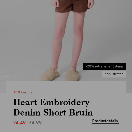
-20% extra vanaf 3 items
non-stretch
30% korting
Heart Embroidery
Denim Short Bruin
Productdetails
34.99
24.49