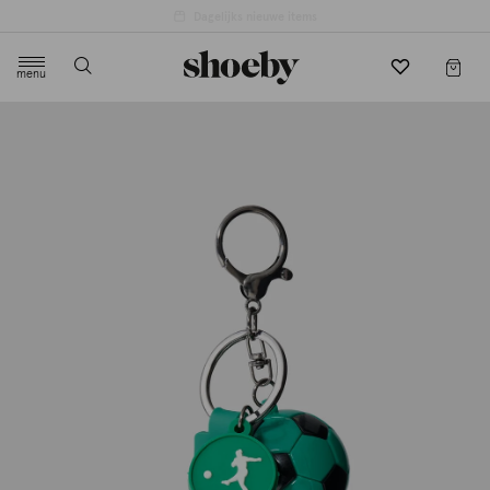
4.5/5 beoordeling door 3807 klanten
menu
label.header.toggle