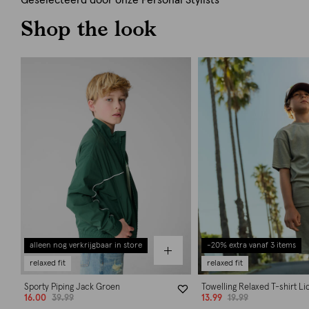
Geselecteerd door onze Personal Stylists
Shop the look
alleen nog verkrijgbaar in store
-20% extra vanaf 3 items
relaxed fit
relaxed fit
Sporty Piping Jack Groen
Towelling Relaxed T-shirt L
16.00
39.99
13.99
19.99