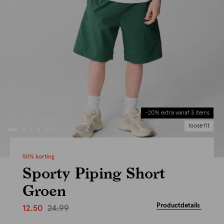
-20% extra vanaf 3 items
loose fit
50% korting
Sporty Piping Short
Groen
Productdetails
24.99
12.50