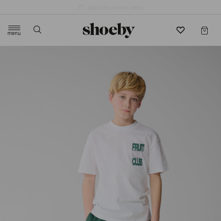
4.5/5 beoordeling door 3807 klanten
menu
label.header.toggle