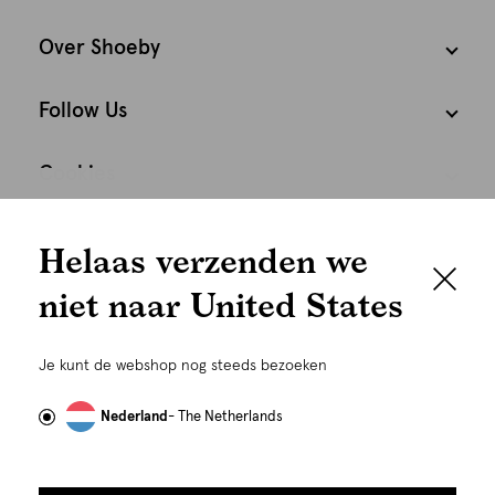
Over Shoeby
Follow Us
Cookies
We houden het
Nederland
Nederlands
Helaas verzenden we
graag persoonlijk
niet naar United States
Om je de beste gebruikservaring te kunnen bieden,
gebruiken wij cookies en daarmee vergelijkbare
Je kunt de webshop nog steeds bezoeken
technieken zoals link-tracking welke gebruikt worden
om advertenties te personaliseren...
Lees meer
Nederland
- The Netherlands