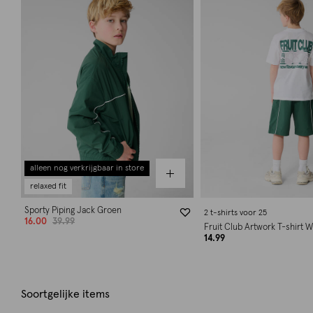
alleen nog verkrijgbaar in store
relaxed fit
Sporty Piping Jack Groen
2 t-shirts voor 25
16.00
39.99
Fruit Club Artwork T-shirt W
14.99
Soortgelijke items