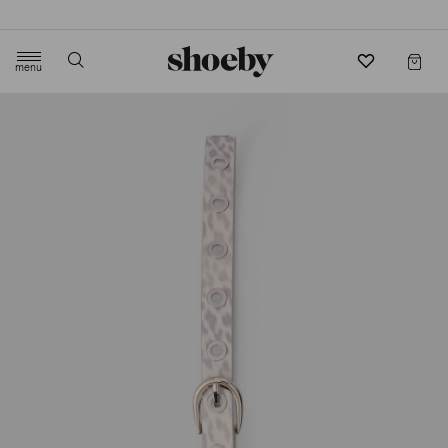
4.5/5 beoordeling door 3807 klanten
menu
label.header.toggle