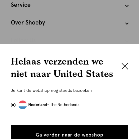
Service
Over Shoeby
Follow Us
We houden het
Helaas verzenden we
Cookies
graag persoonlijk
niet naar United States
Nederland
Nederlands
Om je de beste gebruikservaring te kunnen bieden,
gebruiken wij cookies en daarmee vergelijkbare
Je kunt de webshop nog steeds bezoeken
technieken zoals link-tracking welke gebruikt worden
om advertenties te personaliseren...
Lees meer
Nederland
- The Netherlands
Alle
Details
cookies
Ga verder naar de webshop
tonen
toestaan