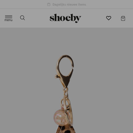
Dagelijks nieuwe items
menu
label.header.toggle