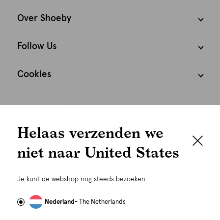
Over Shoeby
Follow Us
Cookies
Nederland
Nederlands
We houden het
Helaas verzenden we
graag persoonlijk
niet naar United States
Om je de beste gebruikservaring te kunnen bieden,
gebruiken wij cookies en daarmee vergelijkbare
Je kunt de webshop nog steeds bezoeken
technieken zoals link-tracking welke gebruikt worden
om advertenties te personaliseren...
Lees meer
Nederland
- The Netherlands