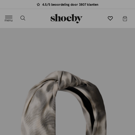
4.5/5 beoordeling door 3807 klanten
menu
label.header.toggle