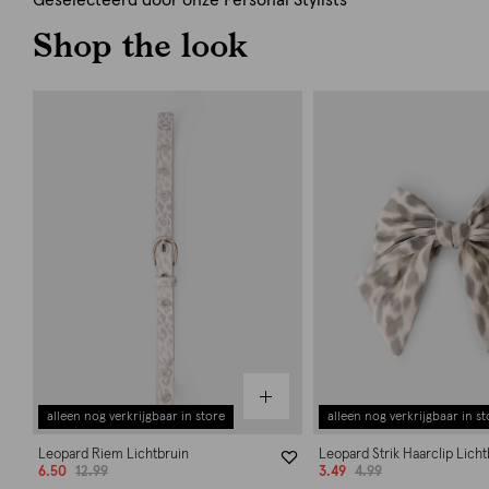
Geselecteerd door onze Personal Stylists
Shop the look
alleen nog verkrijgbaar in store
alleen nog verkrijgbaar in st
Leopard Riem Lichtbruin
Leopard Strik Haarclip Licht
6.50
12.99
3.49
4.99