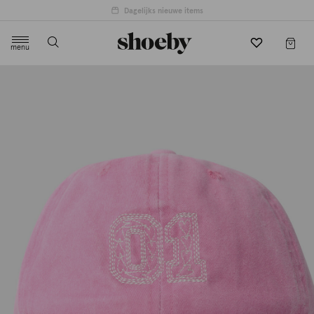
menu
label.header.toggle