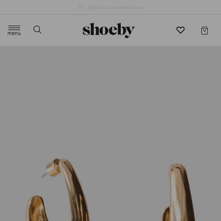
4.5/5 beoordeling door 3807 klanten
menu
label.header.toggle