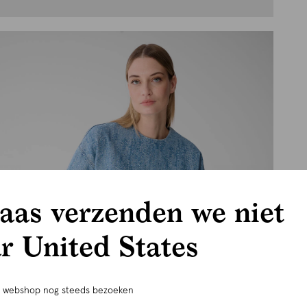
aas verzenden we niet
r United States
e webshop nog steeds bezoeken