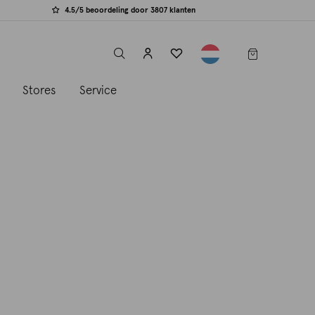
4.5/5 beoordeling door 3807 klanten
label.header.toggle
s
Stores
Service