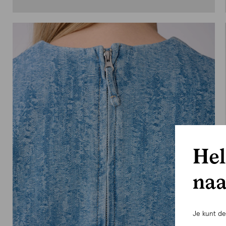
Hel
naa
Je kunt d