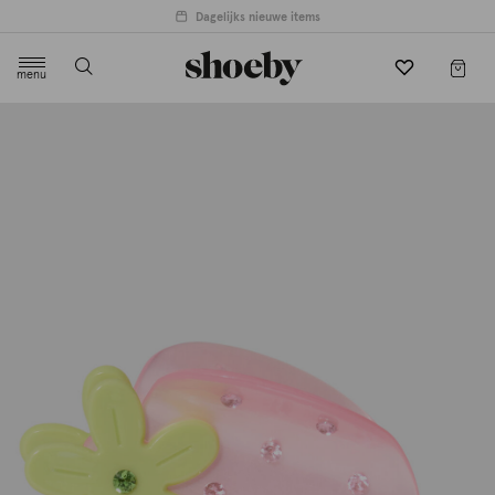
Dagelijks nieuwe items
menu
label.header.toggle