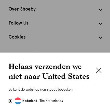
Over Shoeby
Follow Us
Cookies
Nederland
Nederlands
We houden het
Helaas verzenden we
graag persoonlijk
niet naar United States
Om je de beste gebruikservaring te kunnen bieden,
gebruiken wij cookies en daarmee vergelijkbare
Je kunt de webshop nog steeds bezoeken
technieken zoals link-tracking welke gebruikt worden
om advertenties te personaliseren...
Lees meer
Nederland
- The Netherlands