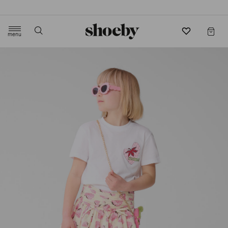
4.5/5 beoordeling door 3807 klanten
menu
label.header.toggle