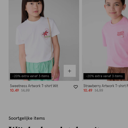
-20% extra vanaf 3 items
-20% extra vanaf 3 items
Sweetness Artwork T-shirt Wit
Strawberry Artwork T-shirt 
10.49
14.99
10.49
14.99
Soortgelijke items