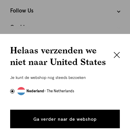
Follow Us
Cookies
We houden het
Nederland
Nederlands
Helaas verzenden we
graag persoonlijk
niet naar United States
Om je de beste gebruikservaring te kunnen bieden,
gebruiken wij cookies en daarmee vergelijkbare
Je kunt de webshop nog steeds bezoeken
technieken zoals link-tracking welke gebruikt worden
om advertenties te personaliseren...
Lees meer
Nederland
- The Netherlands
Alle
Details
©
Alle rechten voorbehouden. Shoeby 2026
cookies
Ga verder naar de webshop
tonen
toestaan
Plaats in winkelmand