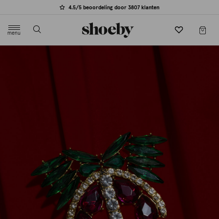
4.5/5 beoordeling door 3807 klanten
menu
label.header.toggle