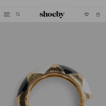
4.5/5 beoordeling door 3807 klanten
menu
label.header.toggle