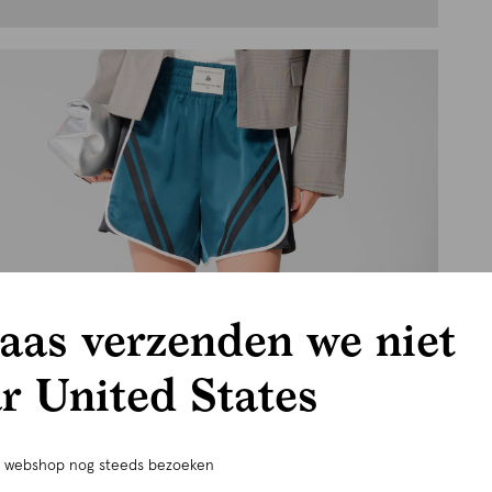
aas verzenden we niet
r United States
e webshop nog steeds bezoeken