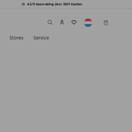
4.5/5 beoordeling door 3807 klanten
label.header.toggle
s
Stores
Service