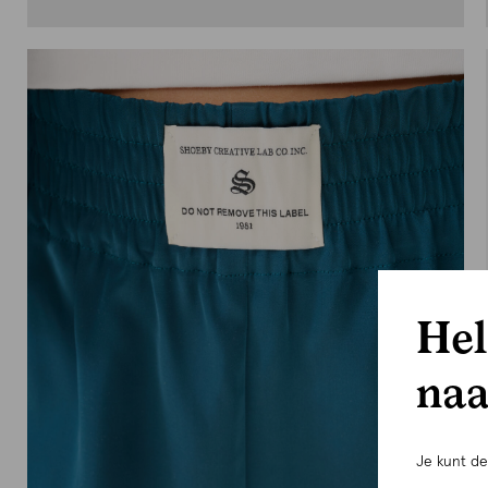
Hel
naa
Je kunt d