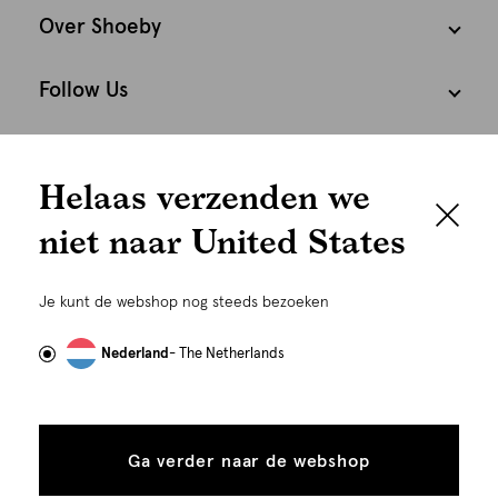
Over Shoeby
Follow Us
We houden het
Cookies
Helaas verzenden we
graag persoonlijk
Nederland
Nederlands
niet naar United States
Om je de beste gebruikservaring te kunnen bieden,
gebruiken wij cookies en daarmee vergelijkbare
Je kunt de webshop nog steeds bezoeken
technieken zoals link-tracking welke gebruikt worden
om advertenties te personaliseren...
Lees meer
Nederland
- The Netherlands
Alle
Details
cookies
Ga verder naar de webshop
tonen
toestaan
©
Alle rechten voorbehouden. Shoeby 2026