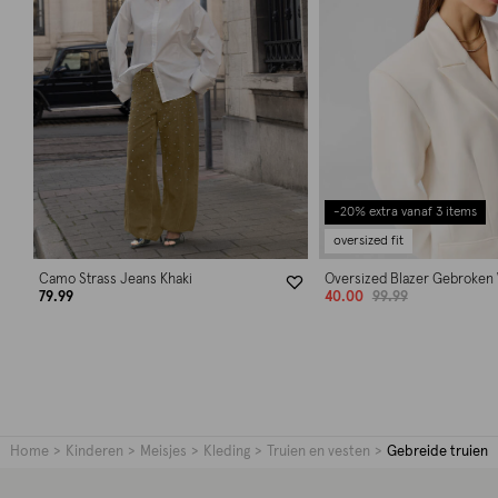
-20% extra vanaf 3 items
oversized fit
Camo Strass Jeans Khaki
Oversized Blazer Gebroken 
79.99
40.00
99.99
Home
Kinderen
Meisjes
Kleding
Truien en vesten
Gebreide truien