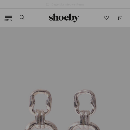
menu
label.header.toggle