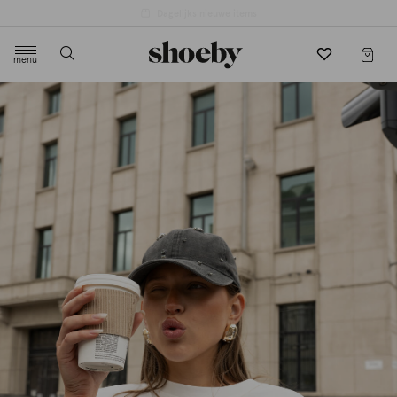
4.5/5 beoordeling door 3807 klanten
menu
label.header.toggle