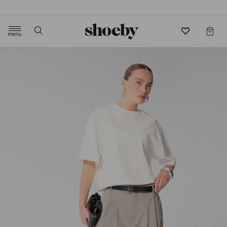
4.5/5 beoordeling door 3807 klanten
menu
label.header.toggle