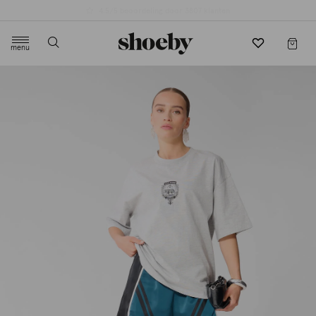
4.5/5 beoordeling door 3807 klanten
menu
label.header.toggle