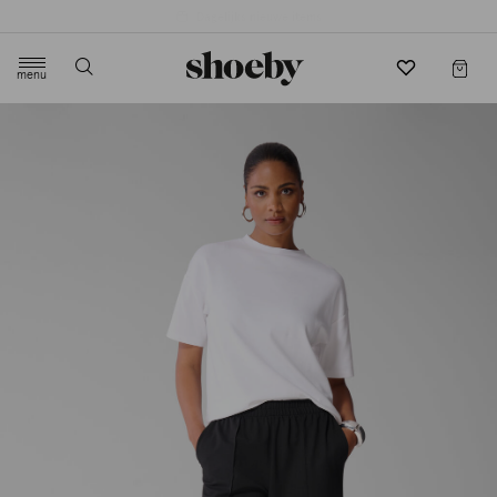
4.5/5 beoordeling door 3807 klanten
menu
label.header.toggle