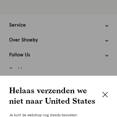
Service
Over Shoeby
Follow Us
Cookies
We houden het
Nederland
Nederlands
Helaas verzenden we
graag persoonlijk
niet naar United States
Om je de beste gebruikservaring te kunnen bieden,
gebruiken wij cookies en daarmee vergelijkbare
Je kunt de webshop nog steeds bezoeken