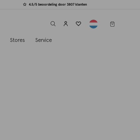
4.5/5 beoordeling door 3807 klanten
label.header.toggle
s
Stores
Service