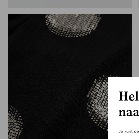
Hel
naa
Je kunt d