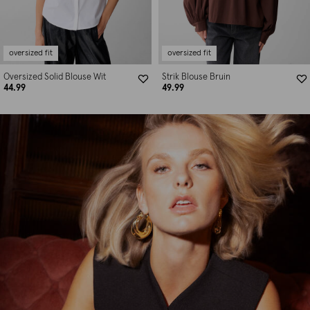
oversized fit
oversized fit
Oversized Solid Blouse Wit
Strik Blouse Bruin
44.99
49.99