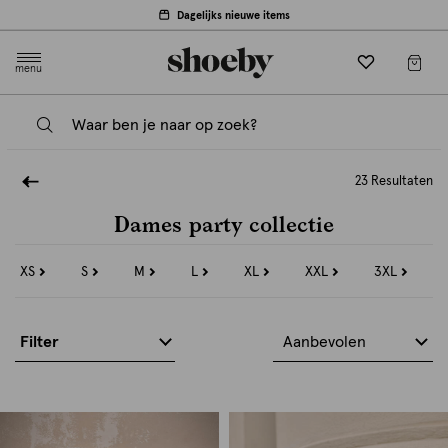
Dagelijks nieuwe items
menu
23 Resultaten
Dames party collectie
XS
S
M
L
XL
XXL
3XL
Refine
Refine
Refine
Refine
Refine
Refine
Refine
by
by
by
by
by
by
by
Maat:
Maat:
Maat:
Maat:
Maat:
Maat:
Maat:
XS
S
M
L
XL
XXL
3XL
Filter
Aanbevolen
s