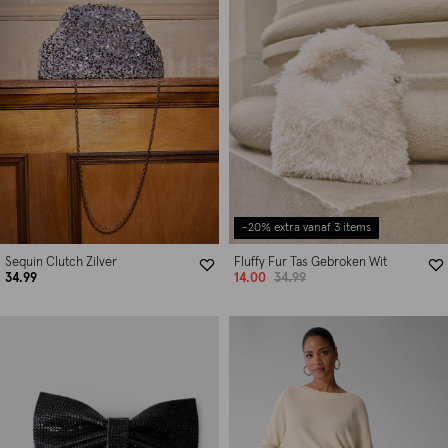
-20% extra vanaf 3 items
Sequin Clutch Zilver
Fluffy Fur Tas Gebroken Wit
34.99
14.00
34.99