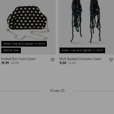
alleen nog verkrijgbaar in store
special deal
alleen nog verkrijgbaar in store
Knitted Dot Clutch Zwart
Multi Beaded Oorbellen Zwart
19.99
29.99
9.00
17.99
23 van 23