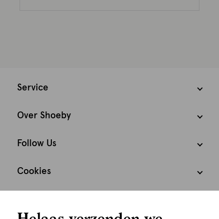
Service
Over Shoeby
Follow Us
Cookies
We houden het
Nederland
Nederlands
Helaas verzenden we