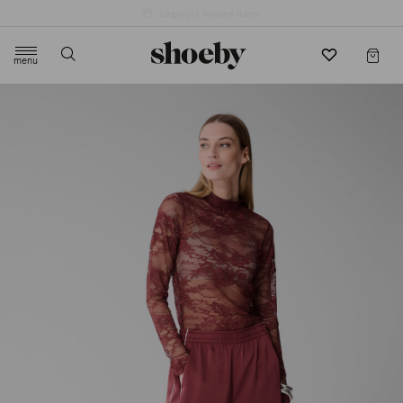
4.5/5 beoordeling door 3807 klanten
menu
label.header.toggle