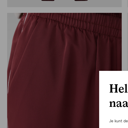
Hel
naa
Je kunt d