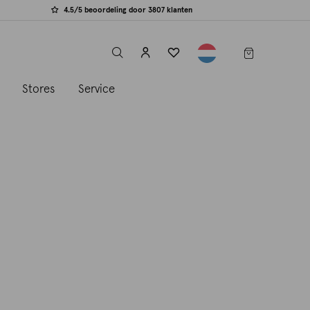
4.5/5 beoordeling door 3807 klanten
label.header.toggle
s
Stores
Service