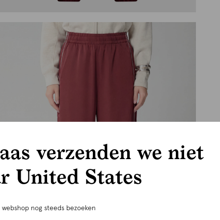
aas verzenden we niet
r United States
e webshop nog steeds bezoeken