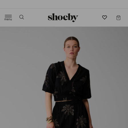
4.5/5 beoordeling door 3807 klanten
menu
label.header.toggle