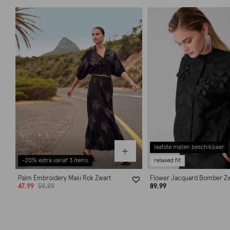
laatste maten beschikbaar
-20% extra vanaf 3 items
relaxed fit
Palm Embroidery Maxi Rok Zwart
Flower Jacquard Bomber Z
47.99
59.99
89.99