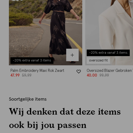
-20% extra vanaf 3 items
-20% extra vanaf 3 items
oversized fit
Palm Embroidery Maxi Rok Zwart
Oversized Blazer Gebroken 
47.99
59.99
40.00
99.99
Soortgelijke items
Wij denken dat deze items
ook bij jou passen