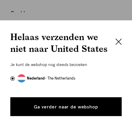
Cookies
We houden het
Nederland
Nederlands
Helaas verzenden we
graag persoonlijk
niet naar United States
Om je de beste gebruikservaring te kunnen bieden,
gebruiken wij cookies en daarmee vergelijkbare
Je kunt de webshop nog steeds bezoeken
technieken zoals link-tracking welke gebruikt worden
om advertenties te personaliseren...
Lees meer
Nederland
- The Netherlands
Alle
Details
©
Alle rechten voorbehouden. Shoeby 2026
cookies
Ga verder naar de webshop
tonen
toestaan
Plaats in winkelmand