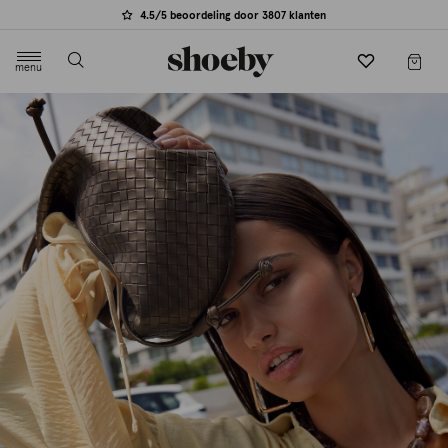
4.5/5 beoordeling door 3807 klanten
menu
label.header.toggle