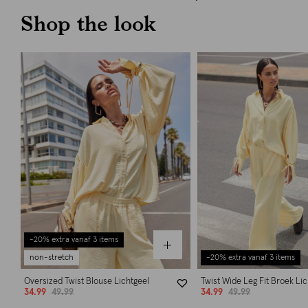
Shop the look
-20% extra vanaf 3 items
non-stretch
-20% extra vanaf 3 items
Oversized Twist Blouse Lichtgeel
Twist Wide Leg Fit Broek Lic
34.99
49.99
34.99
49.99