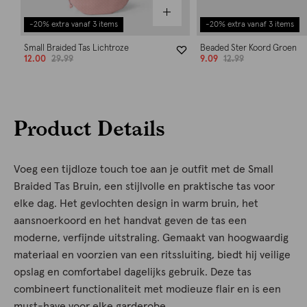
-20% extra vanaf 3 items
-20% extra vanaf 3 items
Small Braided Tas Lichtroze
Beaded Ster Koord Groen
12.00
29.99
9.09
12.99
Product Details
Voeg een tijdloze touch toe aan je outfit met de Small
Braided Tas Bruin, een stijlvolle en praktische tas voor
elke dag. Het gevlochten design in warm bruin, het
aansnoerkoord en het handvat geven de tas een
moderne, verfijnde uitstraling. Gemaakt van hoogwaardig
materiaal en voorzien van een ritssluiting, biedt hij veilige
opslag en comfortabel dagelijks gebruik. Deze tas
combineert functionaliteit met modieuze flair en is een
must-have voor elke garderobe.