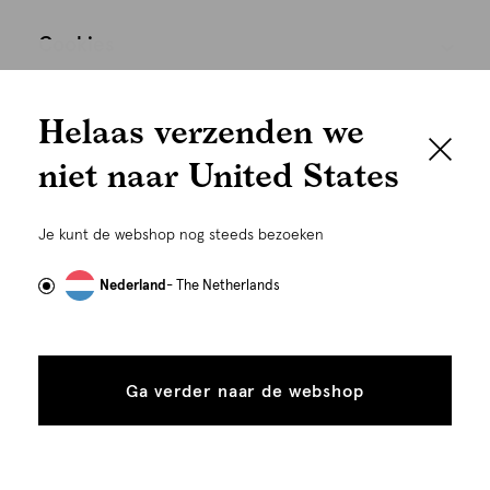
Cookies
We houden het
Nederland
Nederlands
Helaas verzenden we
graag persoonlijk
niet naar United States
Om je de beste gebruikservaring te kunnen bieden,
gebruiken wij cookies en daarmee vergelijkbare
Je kunt de webshop nog steeds bezoeken
technieken zoals link-tracking welke gebruikt worden
om advertenties te personaliseren...
Lees meer
Nederland
- The Netherlands
Alle
Details
©
Alle rechten voorbehouden. Shoeby 2026
cookies
Ga verder naar de webshop
tonen
toestaan
Plaats in winkelmand