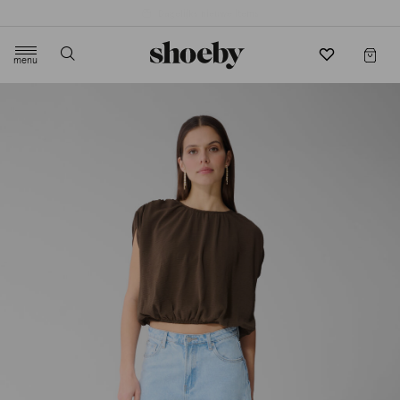
4.5/5 beoordeling door 3807 klanten
menu
label.header.toggle