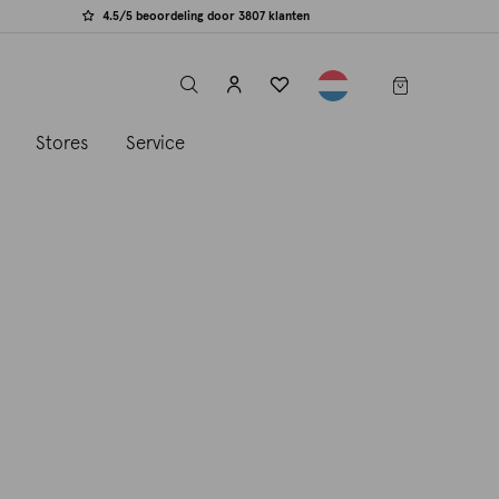
4.5/5 beoordeling door 3807 klanten
label.header.toggle
s
Stores
Service