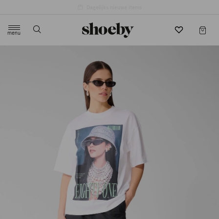
menu
label.header.toggle