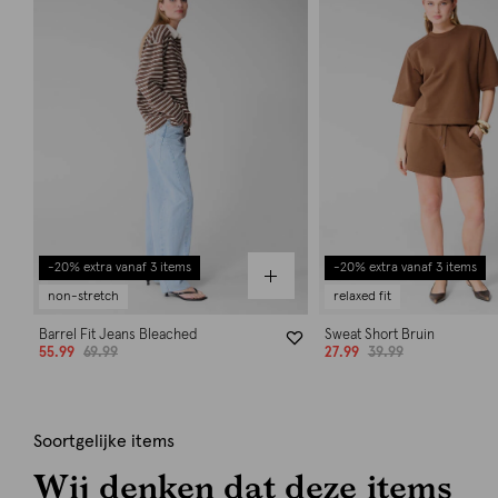
-20% extra vanaf 3 items
-20% extra vanaf 3 items
non-stretch
relaxed fit
Barrel Fit Jeans Bleached
Sweat Short Bruin
55.99
69.99
27.99
39.99
Soortgelijke items
Wij denken dat deze items