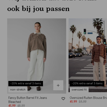
ook bij jou passen
-20% extra vanaf 3 items
-20% extra vanaf 3 items
non-stretch
oversized fit
Fancy Button Barrel Fit Jeans
Oversized Ruiten Blouse Br
41.99
59.99
Bleached
41.99
69.99