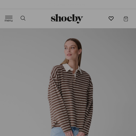
4.5/5 beoordeling door 3807 klanten
menu
label.header.toggle