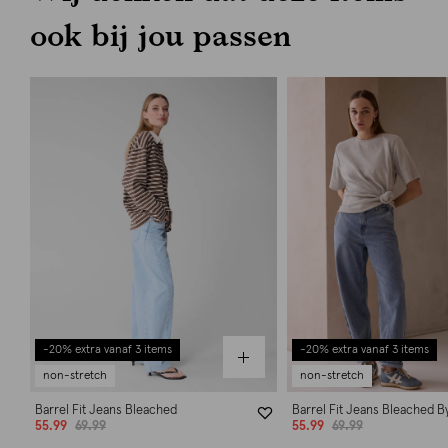
ook bij jou passen
-20% extra vanaf 3 items
-20% extra vanaf 3 items
non-stretch
non-stretch
Barrel Fit Jeans Bleached
Barrel Fit Jeans Bleached B
55.99
69.99
55.99
69.99