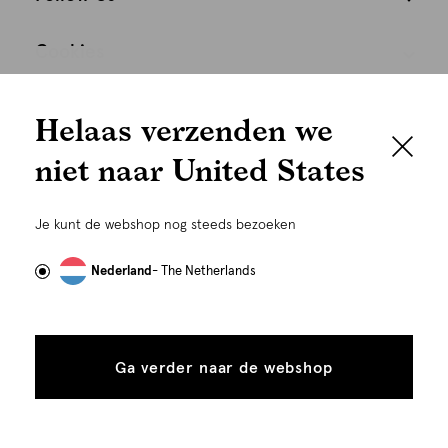
Cookies
We houden het
Nederland
Nederlands
Helaas verzenden we
graag persoonlijk
niet naar United States
Om je de beste gebruikservaring te kunnen bieden,
gebruiken wij cookies en daarmee vergelijkbare
Je kunt de webshop nog steeds bezoeken
technieken zoals link-tracking welke gebruikt worden
om advertenties te personaliseren...
Lees meer
Nederland
- The Netherlands
Alle
Details
©
Alle rechten voorbehouden. Shoeby 2026
cookies
Ga verder naar de webshop
tonen
toestaan
Plaats in winkelmand