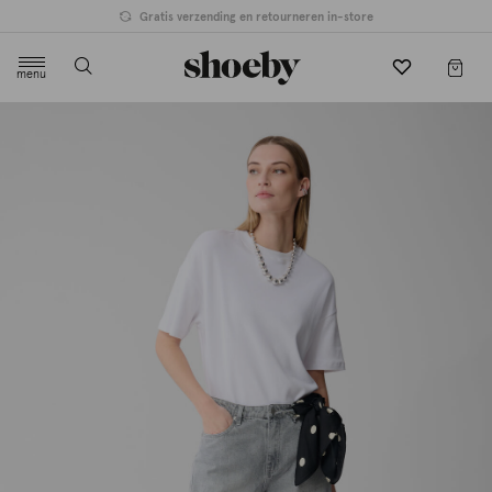
Gratis verzending en retourneren in-store
menu
label.header.toggle