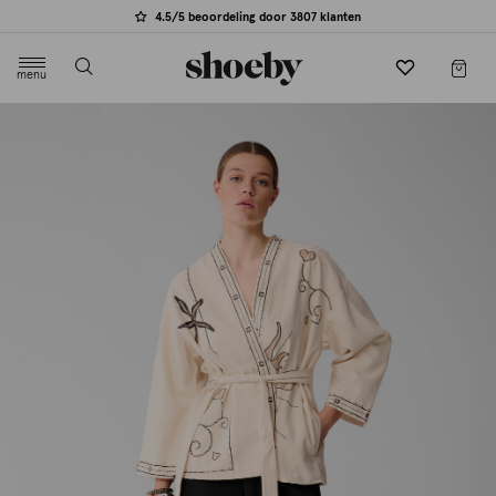
4.5/5 beoordeling door 3807 klanten
menu
label.header.toggle