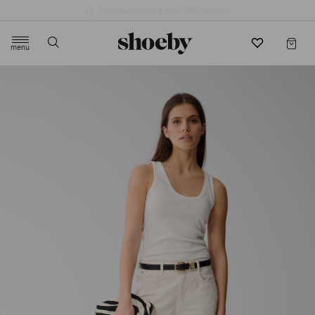
4.5/5 beoordeling door 3807 klanten
menu
label.header.toggle