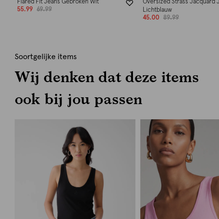
Flared Fit Jeans Gebroken Wit
Oversized Strass Jacquard 
55.99
69.99
Lichtblauw
45.00
89.99
Soortgelijke items
Wij denken dat deze items
ook bij jou passen