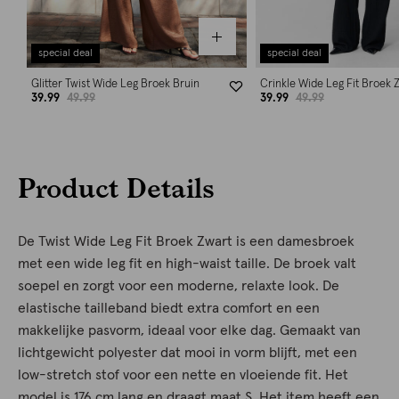
special deal
special deal
Glitter Twist Wide Leg Broek Bruin
Crinkle Wide Leg Fit Broek 
39.99
49.99
39.99
49.99
Product Details
De Twist Wide Leg Fit Broek Zwart is een damesbroek
met een wide leg fit en high-waist taille. De broek valt
soepel en zorgt voor een moderne, relaxte look. De
elastische tailleband biedt extra comfort en een
makkelijke pasvorm, ideaal voor elke dag. Gemaakt van
lichtgewicht polyester dat mooi in vorm blijft, met een
low-stretch stof voor een nette en vloeiende fit. Het
model is 176 cm lang en draagt maat S. Het item heeft een