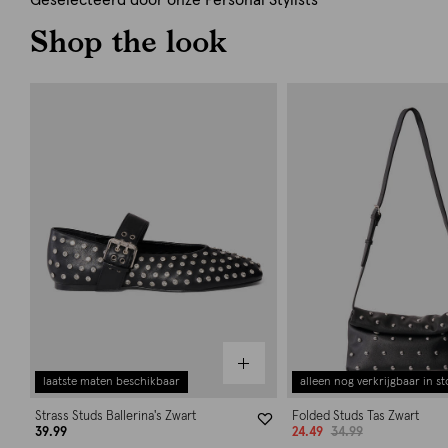
Geselecteerd door onze Personal Stylists
Shop the look
laatste maten beschikbaar
alleen nog verkrijgbaar in st
Strass Studs Ballerina's Zwart
Folded Studs Tas Zwart
39.99
24.49
34.99