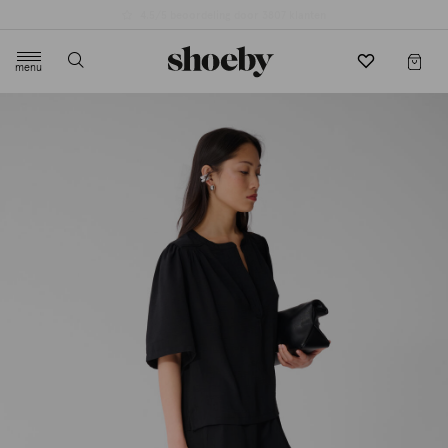
4.5/5 beoordeling door 3807 klanten
menu
label.header.toggle