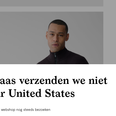
aas verzenden we niet
r United States
e webshop nog steeds bezoeken