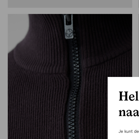
Hel
naa
Je kunt d