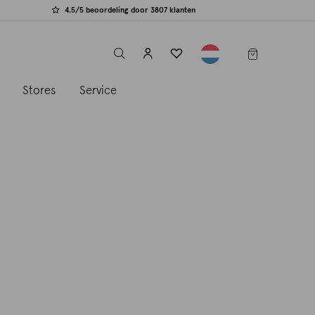
4.5/5 beoordeling door 3807 klanten
label.header.toggle
s
Stores
Service