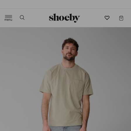
4.5/5 beoordeling door 3807 klanten
menu
label.header.toggle