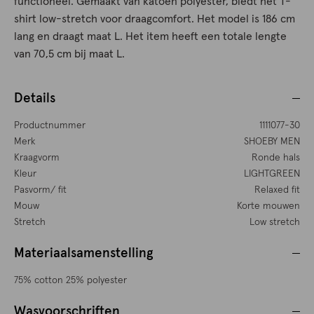
functioneel. Gemaakt van katoen polyester, biedt het T-
shirt low-stretch voor draagcomfort. Het model is 186 cm
lang en draagt maat L. Het item heeft een totale lengte
van 70,5 cm bij maat L.
Details
Productnummer
1111077-30
Merk
SHOEBY MEN
Kraagvorm
Ronde hals
Kleur
LIGHTGREEN
Pasvorm/ fit
Relaxed fit
Mouw
Korte mouwen
Stretch
Low stretch
Materiaalsamenstelling
75% cotton 25% polyester
Wasvoorschriften