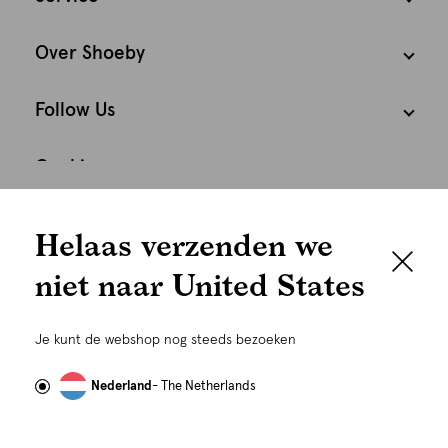
Over Shoeby
Follow Us
Cookies
We houden het
Nederland
Nederlands
Helaas verzenden we
graag persoonlijk
niet naar United States
Om je de beste gebruikservaring te kunnen bieden,
gebruiken wij cookies en daarmee vergelijkbare
Je kunt de webshop nog steeds bezoeken
technieken zoals link-tracking welke gebruikt worden
om advertenties te personaliseren...
Lees meer
Nederland
- The Netherlands