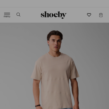
4.5/5 beoordeling door 3807 klanten
menu
label.header.toggle