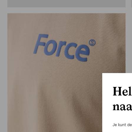
Hel
naa
Je kunt d