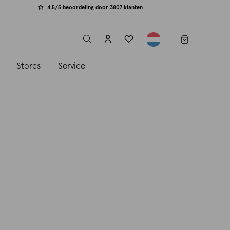
4.5/5 beoordeling door 3807 klanten
label.header.toggle
s
Stores
Service