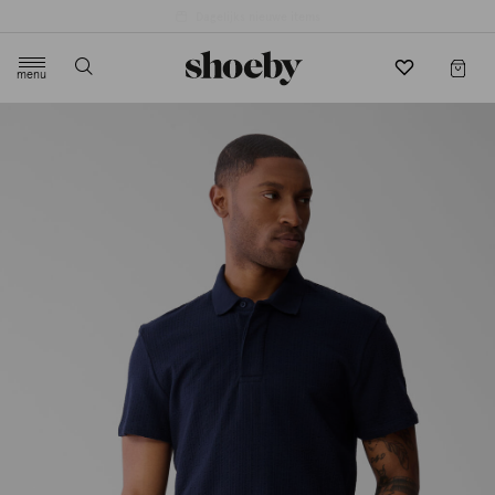
4.5/5 beoordeling door 3807 klanten
menu
label.header.toggle