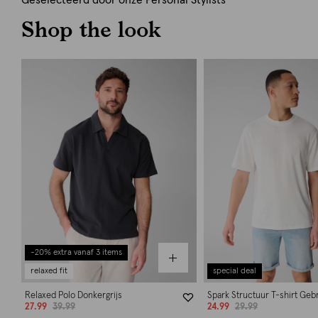
Geselecteerd door onze Personal Stylists
Shop the look
-20% extra vanaf 3 items
relaxed fit
special deal
Relaxed Polo Donkergrijs
Spark Structuur T-shirt Geb
27.99
39.99
24.99
29.99