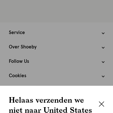
Service
Over Shoeby
Follow Us
Cookies
We houden het
Nederland
Nederlands
Helaas verzenden we
graag persoonlijk
niet naar United States