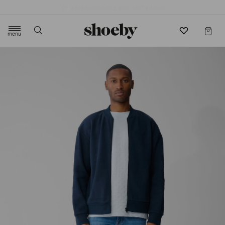
4.5/5 beoordeling door 3807 klanten
menu
label.header.toggle